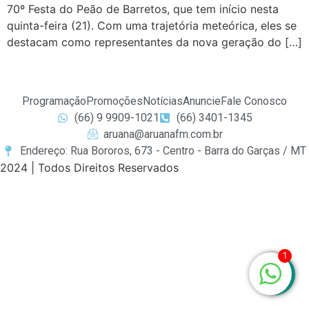
70º Festa do Peão de Barretos, que tem início nesta
quinta-feira (21). Com uma trajetória meteórica, eles se
destacam como representantes da nova geração do […]
Programação
Promoções
Notícias
Anuncie
Fale Conosco
(66) 9 9909-1021
(66) 3401-1345
aruana@aruanafm.com.br
Endereço: Rua Bororos, 673 - Centro - Barra do Garças / MT
2024 | Todos Direitos Reservados
asino
iptv satın al
iptv satın al
mostbet güncel giriş
mostbet
1