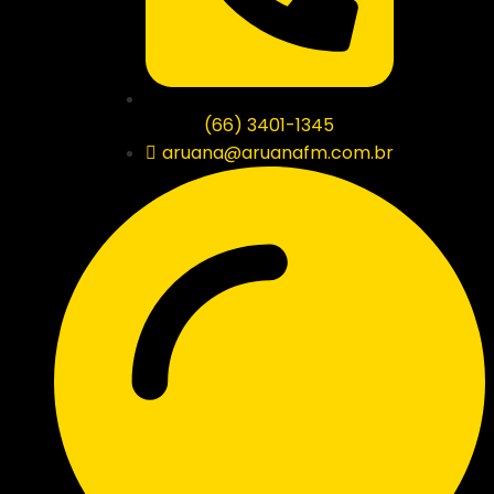
(66) 3401-1345
aruana@aruanafm.com.br