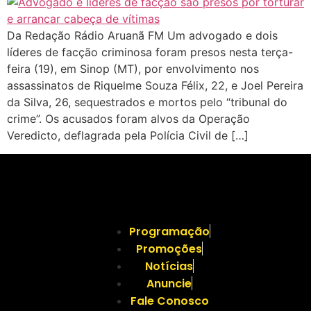
Da Redação Rádio Aruanã FM Um advogado e dois
líderes de facção criminosa foram presos nesta terça-
feira (19), em Sinop (MT), por envolvimento nos
assassinatos de Riquelme Souza Félix, 22, e Joel Pereira
da Silva, 26, sequestrados e mortos pelo “tribunal do
crime”. Os acusados foram alvos da Operação
Veredicto, deflagrada pela Polícia Civil de […]
Programação
Promoções
Notícias
Anuncie
Fale Conosco