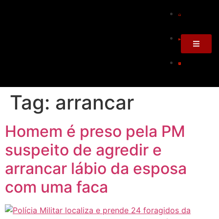
Tag:
arrancar
Homem é preso pela PM
suspeito de agredir e
arrancar lábio da esposa
com uma faca