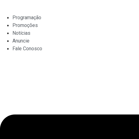
Ir
para
Programação
o
Promoções
conteúdo
Notícias
Anuncie
Fale Conosco