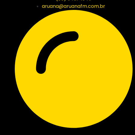
aruana@aruanafm.com.br