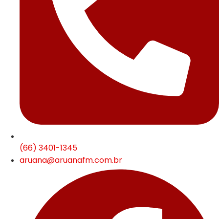
(66) 3401-1345
aruana@aruanafm.com.br