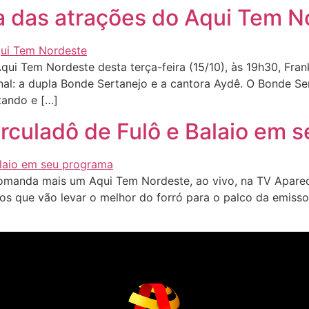
 das atrações do Aqui Tem N
i Tem Nordeste desta terça-feira (15/10), às 19h30, Fran
onal: a dupla Bonde Sertanejo e a cantora Aydê. O Bonde Ser
tando e […]
irculadô de Fulô e Balaio em 
anda mais um Aqui Tem Nordeste, ao vivo, na TV Aparecida
tos que vão levar o melhor do forró para o palco da emiss