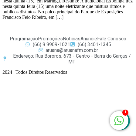
nesta quinta (15), em Maringá. Resumo: A tradicional Expoingá traz
nesta quinta-feira (15) uma noite eletrizante que mistura ritmos e
públicos distintos. No palco principal do Parque de Exposições
Francisco Feio Ribeiro, em […]
Programação
Promoções
Notícias
Anuncie
Fale Conosco
(66) 9 9909-1021
(66) 3401-1345
aruana@aruanafm.com.br
Endereço: Rua Bororos, 673 - Centro - Barra do Garças /
MT
2024 | Todos Direitos Reservados
asibom
casibom güncel giriş
casibom giriş
casibom
casibom güncel giri
1