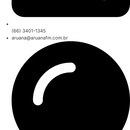
(66) 3401-1345
aruana@aruanafm.com.br