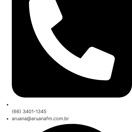
(66) 3401-1345
aruana@aruanafm.com.br