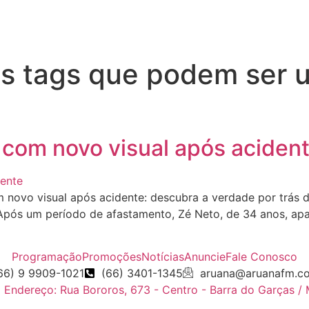
s tags que podem ser us
 com novo visual após aciden
novo visual após acidente: descubra a verdade por trás d
Após um período de afastamento, Zé Neto, de 34 anos, apar
Programação
Promoções
Notícias
Anuncie
Fale Conosco
66) 9 9909-1021
(66) 3401-1345
aruana@aruanafm.c
Endereço: Rua Bororos, 673 - Centro - Barra do Garças /