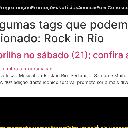
Programação
Promoções
Notícias
Anuncie
Fale Conosc
lgumas tags que podem 
ionado: Rock in Rio
 brilha no sábado (21); confir
olução Musical do Rock in Rio: Sertanejo, Samba e Muito 
A 40ª edição deste icônico festival promete ser a mais div