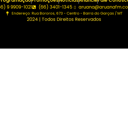
Programação
Promoções
Notícias
Anuncie
Fale Conosc
66) 9 9909-1021
(66) 3401-1345
aruana@aruanafm.co
Endereço: Rua Bororos, 673 - Centro - Barra do Garças / MT
2024 | Todos Direitos Reservados
 giriş
ultrabet giriş
ultrabet
betasus güncel giriş
betasus gir