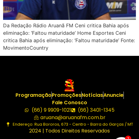
Da Redação Rádio Aruanã FM Ceni critica Bahia após
eliminação: ‘Faltou maturidade’ Home Esportes Ceni
critica Bahia após eliminação: ‘Faltou maturidade’ Fonte:
MovimentoCountry
Programação
Promoções
Notícias
Anuncie
Fale Conosco
(66) 9 9909-1021
(66) 3401-1345
aruana@aruanafm.com.br
Endereço: Rua Bororos, 673 - Centro - Barra do Garças / MT
2024 | Todos Direitos Reservados
1