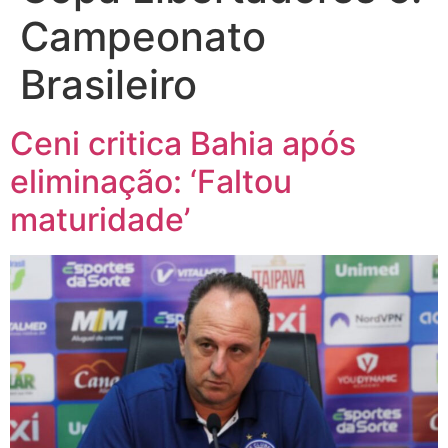
Campeonato
Brasileiro
Ceni critica Bahia após
eliminação: ‘Faltou
maturidade’