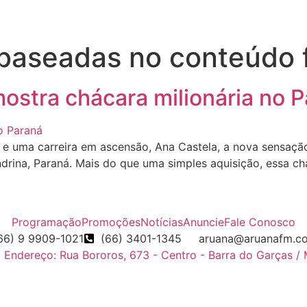
 baseadas no conteúdo 
ostra chácara milionária no 
 uma carreira em ascensão, Ana Castela, a nova sensação
ndrina, Paraná. Mais do que uma simples aquisição, essa c
Programação
Promoções
Notícias
Anuncie
Fale Conosco
66) 9 9909-1021
(66) 3401-1345
aruana@aruanafm.c
Endereço: Rua Bororos, 673 - Centro - Barra do Garças /