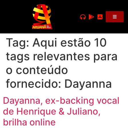
Tag:
Aqui estão 10
tags relevantes para
o conteúdo
fornecido: Dayanna
Dayanna, ex-backing vocal
de Henrique & Juliano,
brilha online