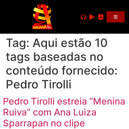
Tag:
Aqui estão 10
tags baseadas no
conteúdo fornecido:
Pedro Tirolli
Pedro Tirolli estreia “Menina
Ruiva” com Ana Luiza
Sparrapan no clipe