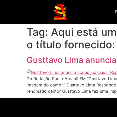
Tag:
Aqui está uma
o título fornecido
Gusttavo Lima anuncia 
Da Redação Rádio Aruanã FM “Gusttavo Lima 
imagem do cantor.” Gusttavo Lima Responde a
renomado cantor Gusttavo Lima fez uma impo