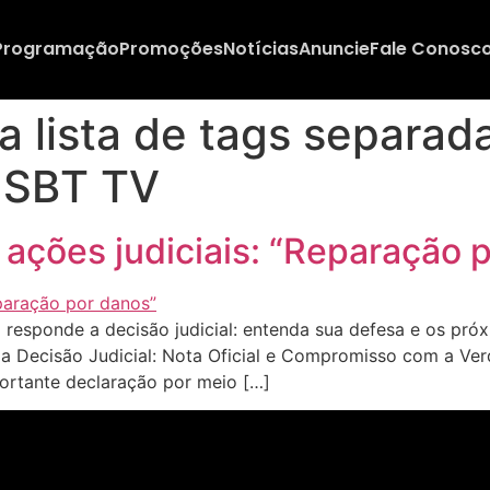
Programação
Promoções
Notícias
Anuncie
Fale Conosc
 lista de tags separada
: SBT TV
ações judiciais: “Reparação 
responde a decisão judicial: entenda sua defesa e os pró
 Decisão Judicial: Nota Oficial e Compromisso com a Verd
rtante declaração por meio […]