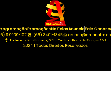
Programação
Promoções
Notícias
Anuncie
Fale Conosc
66) 9 9909-1021
(66) 3401-1345
aruana@aruanafm.co
Endereço: Rua Bororos, 673 - Centro - Barra do Garças / MT
2024 | Todos Direitos Reservados
cel giriş
starzbet giriş
starzbet
starzbet güncel giriş
starzb