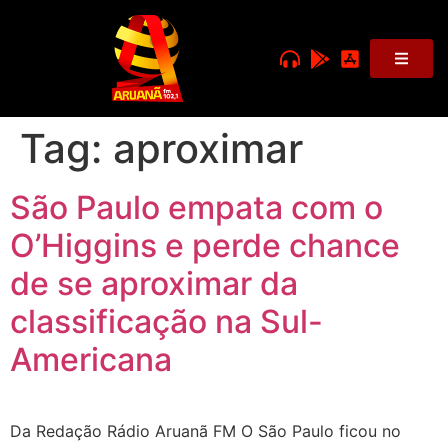
Tag:
aproximar
São Paulo empata com o
O’Higgins e perde chance
de se aproximar da
classificação na Sul-
Americana
Da Redação Rádio Aruanã FM O São Paulo ficou no