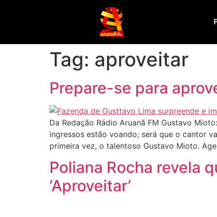
Tag:
aproveitar
Prepare-se para aprove
Da Redação Rádio Aruanã FM Gustavo Mioto:
ingressos estão voando; será que o cantor va
primeira vez, o talentoso Gustavo Mioto. Ag
Poliana Rocha revela q
‘Aproveitar’