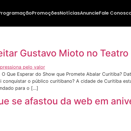
Programação
Promoções
Notícias
Anuncie
Fale Conosc
itar Gustavo Mioto no Teatro 
 O Que Esperar do Show que Promete Abalar Curitiba? Dat
i conquistar o público curitibano? A cidade de Curitiba es
endado para o […]
ue se afastou da web em anive