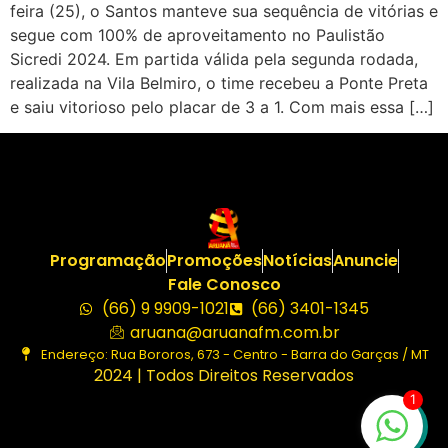
feira (25), o Santos manteve sua sequência de vitórias e
segue com 100% de aproveitamento no Paulistão
Sicredi 2024. Em partida válida pela segunda rodada,
realizada na Vila Belmiro, o time recebeu a Ponte Preta
e saiu vitorioso pelo placar de 3 a 1. Com mais essa […]
Programação
Promoções
Notícias
Anuncie
Fale Conosco
(66) 9 9909-1021
(66) 3401-1345
aruana@aruanafm.com.br
Endereço: Rua Bororos, 673 - Centro - Barra do Garças / MT
2024 | Todos Direitos Reservados
1