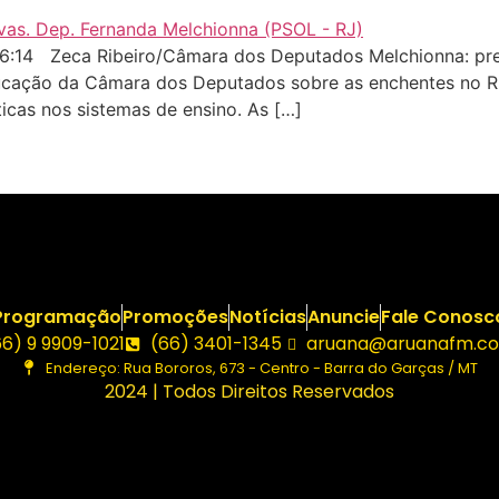
6:14 Zeca Ribeiro/Câmara dos Deputados Melchionna: pr
cação da Câmara dos Deputados sobre as enchentes no Ri
ticas nos sistemas de ensino. As […]
Programação
Promoções
Notícias
Anuncie
Fale Conosc
66) 9 9909-1021
(66) 3401-1345
aruana@aruanafm.co
Endereço: Rua Bororos, 673 - Centro - Barra do Garças / MT
2024 | Todos Direitos Reservados