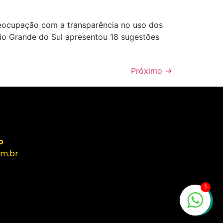
eocupação com a transparência no uso dos
o Grande do Sul apresentou 18 sugestões
Próximo
→
o
m.br
1