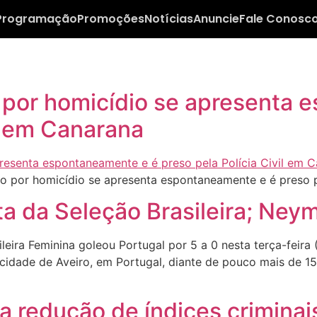
Programação
Promoções
Notícias
Anuncie
Fale Conosc
r homicídio se apresenta e
il em Canarana
r homicídio se apresenta espontaneamente e é preso pel
ta da Seleção Brasileira; Neym
ira Feminina goleou Portugal por 5 a 0 nesta terça-feira (
cidade de Aveiro, em Portugal, diante de pouco mais de 15 
ta redução de índices criminai