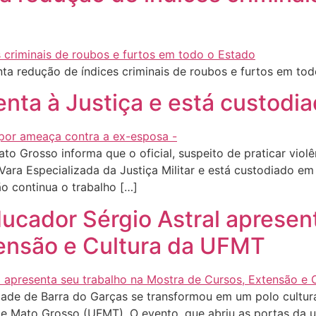
nta redução de índices criminais de roubos e furtos em t
enta à Justiça e está custod
o Grosso informa que o oficial, suspeito de praticar violê
 Vara Especializada da Justiça Militar e está custodiado e
ão continua o trabalho […]
educador Sérgio Astral apresen
ensão e Cultura da UFMT
idade de Barra do Garças se transformou em um polo cultur
de Mato Grosso (UFMT). O evento, que abriu as portas da 