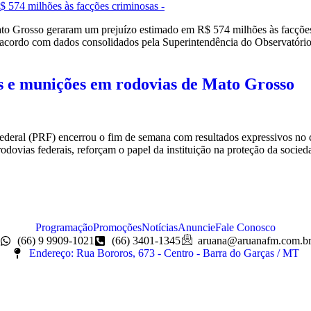
 Grosso geraram um prejuízo estimado em R$ 574 milhões às facções 
e acordo com dados consolidados pela Superintendência do Observatório
s e munições em rodovias de Mato Grosso
eral (PRF) encerrou o fim de semana com resultados expressivos no co
rodovias federais, reforçam o papel da instituição na proteção da socie
Programação
Promoções
Notícias
Anuncie
Fale Conosco
(66) 9 9909-1021
(66) 3401-1345
aruana@aruanafm.com.b
Endereço: Rua Bororos, 673 - Centro - Barra do Garças / MT