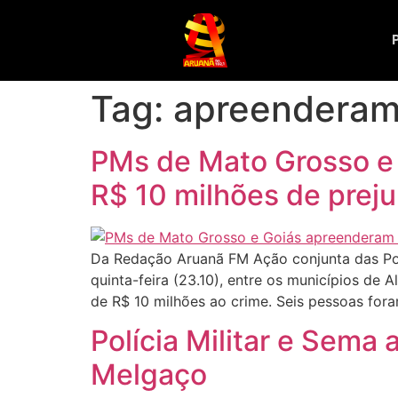
Tag:
apreendera
PMs de Mato Grosso e
R$ 10 milhões de preju
Da Redação Aruanã FM Ação conjunta das Polí
quinta-feira (23.10), entre os municípios d
de R$ 10 milhões ao crime. Seis pessoas for
Polícia Militar e Sem
Melgaço