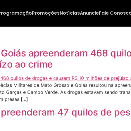
Programação
Promoções
Notícias
Anuncie
Fale Conosc
m
 Goiás apreenderam 468 quil
ízo ao crime
cias Militares de Mato Grosso e Goiás resultou na apreen
e Alto Garças e Campo Verde. As drogas estavam sendo tran
am presas […]
a apreenderam 47 quilos de p