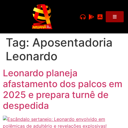
Tag:
Aposentadoria
Leonardo
Leonardo planeja
afastamento dos palcos em
2025 e prepara turnê de
despedida