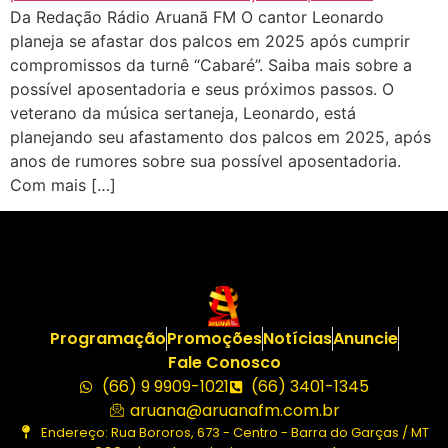
Da Redação Rádio Aruanã FM O cantor Leonardo
planeja se afastar dos palcos em 2025 após cumprir
compromissos da turnê “Cabaré”. Saiba mais sobre a
possível aposentadoria e seus próximos passos. O
veterano da música sertaneja, Leonardo, está
planejando seu afastamento dos palcos em 2025, após
anos de rumores sobre sua possível aposentadoria.
Com mais […]
Programação
Promoções
Notícias
Anuncie
Fale Conosco
(66) 9 9909-1021
(66) 3401-1345
aruana@aruanafm.com.br
Endereço: Rua Bororos, 673 - Centro - Barra do Garças / MT