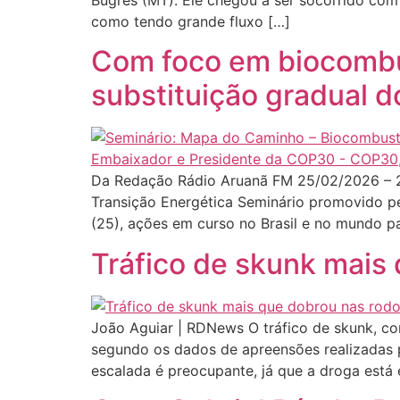
Bugres (MT). Ele chegou a ser socorrido com 
como tendo grande fluxo […]
Com foco em biocombus
substituição gradual d
Da Redação Rádio Aruanã FM 25/02/2026 – 2
Transição Energética Seminário promovido p
(25), ações em curso no Brasil e no mundo 
Tráfico de skunk mais
João Aguiar | RDNews O tráfico de skunk, c
segundo os dados de apreensões realizadas pe
escalada é preocupante, já que a droga está 