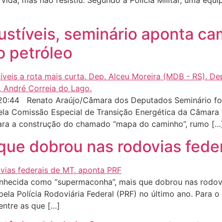
vida, mas não resistiu. Segundo a Polícia Militar, uma equi
tíveis, seminário aponta ca
o petróleo
0:44 Renato Araújo/Câmara dos Deputados Seminário foi
ela Comissão Especial de Transição Energética da Câmara 
para a construção do chamado “mapa do caminho”, rumo […
 que dobrou nas rodovias fede
onhecida como “supermaconha”, mais que dobrou nas rodov
la Polícia Rodoviária Federal (PRF) no último ano. Para o
entre as que […]