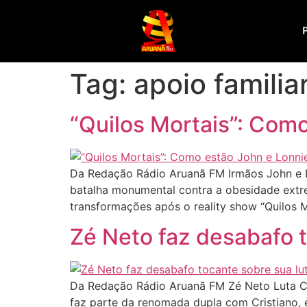
Tag:
apoio familia
“Quilos Mortais”: Com
Da Redação Rádio Aruanã FM Irmãos John e L
batalha monumental contra a obesidade extrem
transformações após o reality show “Quilos M
Zé Neto faz desabafo t
Da Redação Rádio Aruanã FM Zé Neto Luta C
faz parte da renomada dupla com Cristiano