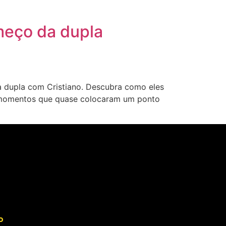
omeço da dupla
 dupla com Cristiano. Descubra como eles
eu momentos que quase colocaram um ponto
o