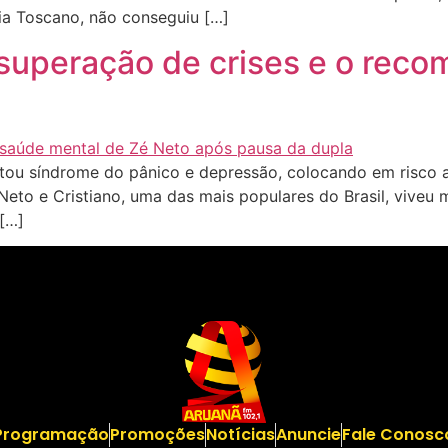
lia Toscano, não conseguiu […]
 superação de crises e o rec
ou síndrome do pânico e depressão, colocando em risco a
 Neto e Cristiano, uma das mais populares do Brasil, viv
 […]
Programação
Promoções
Notícias
Anuncie
Fale Conosc