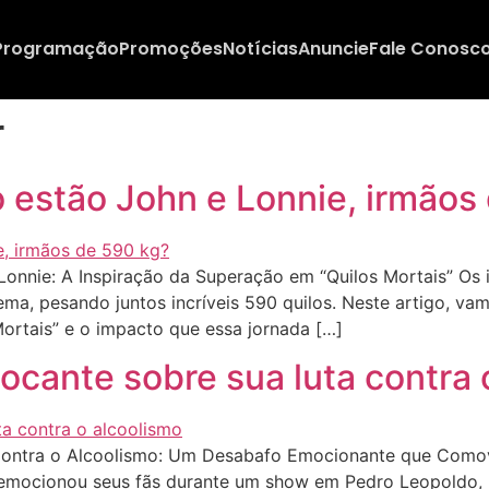
Programação
Promoções
Notícias
Anuncie
Fale Conosc
r
o estão John e Lonnie, irmãos
onnie: A Inspiração da Superação em “Quilos Mortais” Os
a, pesando juntos incríveis 590 quilos. Neste artigo, vam
ortais” e o impacto que essa jornada […]
ocante sobre sua luta contra 
ontra o Alcoolismo: Um Desabafo Emocionante que Comove
, emocionou seus fãs durante um show em Pedro Leopoldo