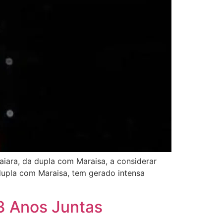
ara, da dupla com Maraisa, a considerar
dupla com Maraisa, tem gerado intensa
3 Anos Juntas