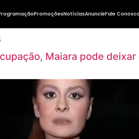
Programação
Promoções
Notícias
Anuncie
Fale Conosc
s
upação, Maiara pode deixar o