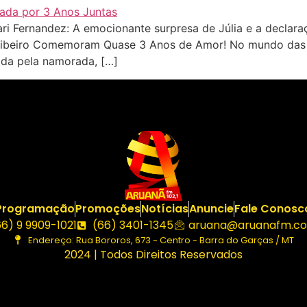
Fernandez: A emocionante surpresa de Júlia e a declaraç
 Ribeiro Comemoram Quase 3 Anos de Amor! No mundo das c
ida pela namorada, […]
Programação
Promoções
Notícias
Anuncie
Fale Conosc
66) 9 9909-1021
(66) 3401-1345
aruana@aruanafm.co
Endereço: Rua Bororos, 673 - Centro - Barra do Garças / MT
2024 | Todos Direitos Reservados