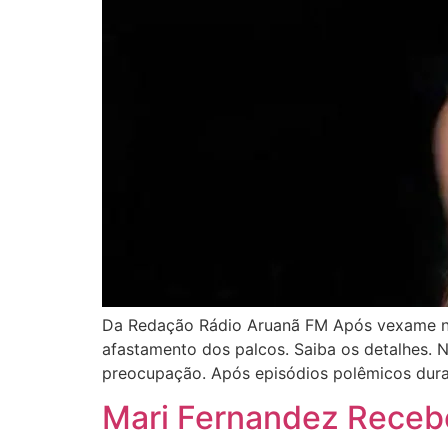
Da Redação Rádio Aruanã FM Após vexame no 
afastamento dos palcos. Saiba os detalhes. 
preocupação. Após episódios polêmicos duran
Mari Fernandez Receb