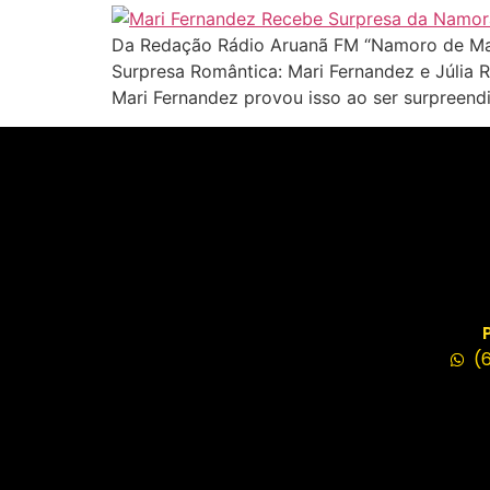
Da Redação Rádio Aruanã FM “Namoro de Mari 
Surpresa Romântica: Mari Fernandez e Júlia
Mari Fernandez provou isso ao ser surpreend
(