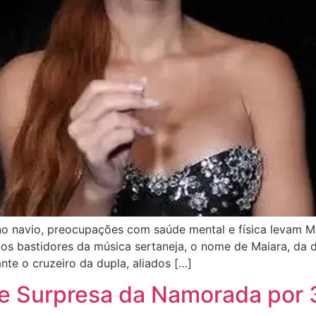
navio, preocupações com saúde mental e física levam Mai
Nos bastidores da música sertaneja, o nome de Maiara, da 
te o cruzeiro da dupla, aliados […]
e Surpresa da Namorada por 