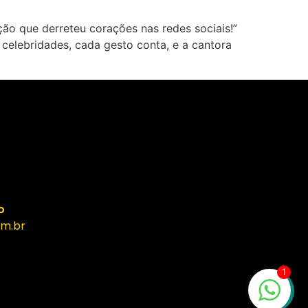
ão que derreteu corações nas redes sociais!”
elebridades, cada gesto conta, e a cantora
o
m.br
1