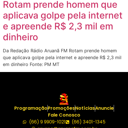
Rotam prende homem que
aplicava golpe pela internet
e apreende R$ 2,3 mil em
dinheiro
Da Redação Rádio Aruanã FM Rotam prende homem
que aplicava golpe pela internet e apreende R$ 2,3 mil
em dinheiro Fonte: PM MT
Programação
Promoções
Notícias
Anuncie
Fale Conosco
(66) 9 9909-1021
(66) 3401-1345