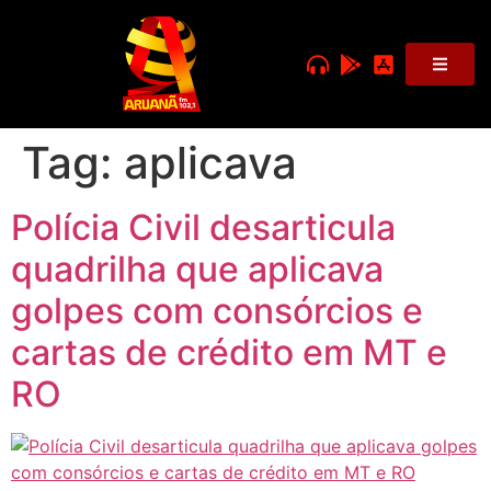
Tag:
aplicava
Polícia Civil desarticula
quadrilha que aplicava
golpes com consórcios e
cartas de crédito em MT e
RO