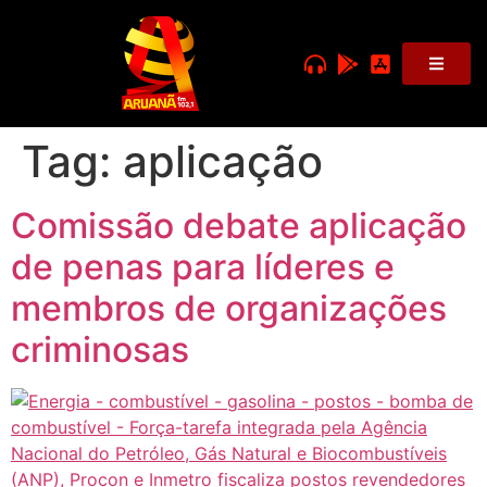
Tag:
aplicação
Comissão debate aplicação
de penas para líderes e
membros de organizações
criminosas