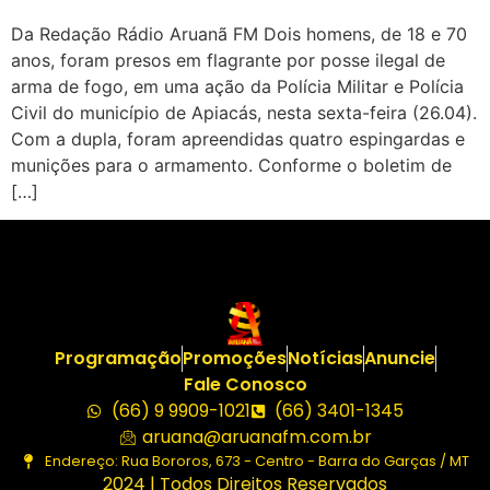
Da Redação Rádio Aruanã FM Dois homens, de 18 e 70
anos, foram presos em flagrante por posse ilegal de
arma de fogo, em uma ação da Polícia Militar e Polícia
Civil do município de Apiacás, nesta sexta-feira (26.04).
Com a dupla, foram apreendidas quatro espingardas e
munições para o armamento. Conforme o boletim de
[…]
Programação
Promoções
Notícias
Anuncie
Fale Conosco
(66) 9 9909-1021
(66) 3401-1345
aruana@aruanafm.com.br
Endereço: Rua Bororos, 673 - Centro - Barra do Garças / MT
2024 | Todos Direitos Reservados