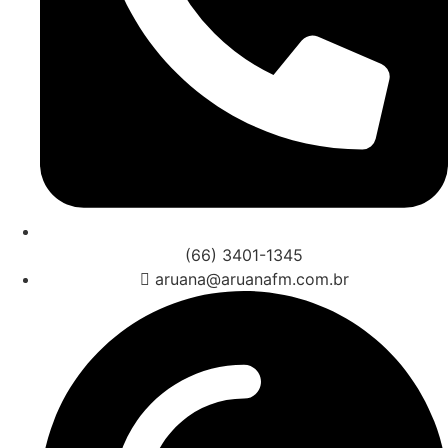
(66) 3401-1345
aruana@aruanafm.com.br