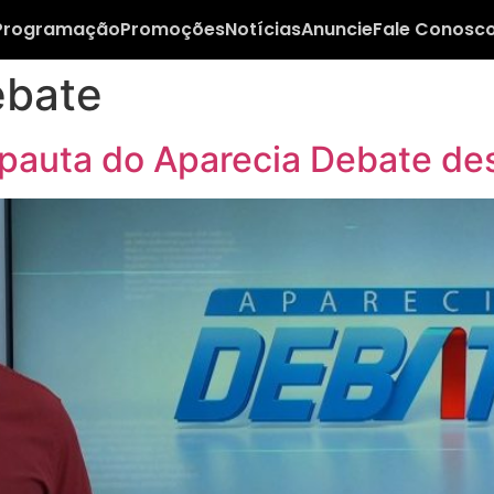
Programação
Promoções
Notícias
Anuncie
Fale Conosc
ebate
 pauta do Aparecia Debate des