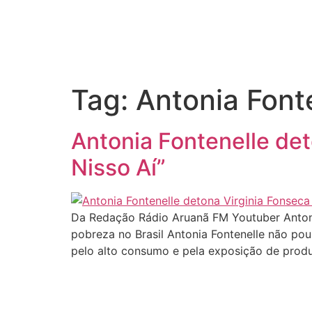
Tag:
Antonia Font
Antonia Fontenelle de
Nisso Aí”
Da Redação Rádio Aruanã FM Youtuber Antoni
pobreza no Brasil Antonia Fontenelle não pou
pelo alto consumo e pela exposição de produ