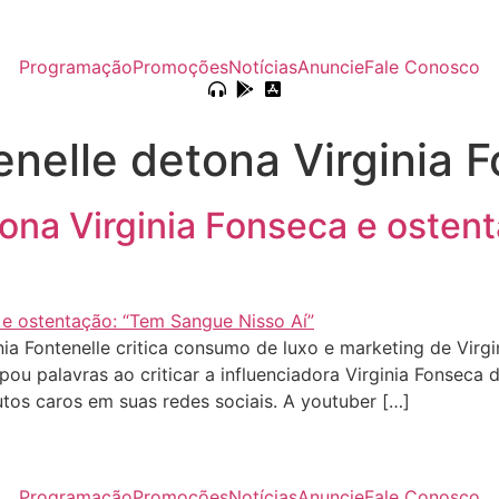
Programação
Promoções
Notícias
Anuncie
Fale Conosco
enelle detona Virginia 
tona Virginia Fonseca e oste
a Fontenelle critica consumo de luxo e marketing de Virg
pou palavras ao criticar a influenciadora Virginia Fonseca
tos caros em suas redes sociais. A youtuber […]
Programação
Promoções
Notícias
Anuncie
Fale Conosco