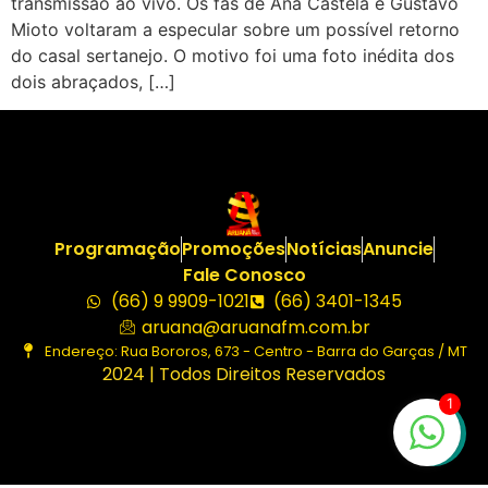
transmissão ao vivo. Os fãs de Ana Castela e Gustavo
Mioto voltaram a especular sobre um possível retorno
do casal sertanejo. O motivo foi uma foto inédita dos
dois abraçados, […]
Programação
Promoções
Notícias
Anuncie
Fale Conosco
(66) 9 9909-1021
(66) 3401-1345
aruana@aruanafm.com.br
Endereço: Rua Bororos, 673 - Centro - Barra do Garças / MT
2024 | Todos Direitos Reservados
1