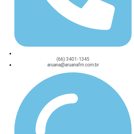
(66) 3401-1345
aruana@aruanafm.com.br