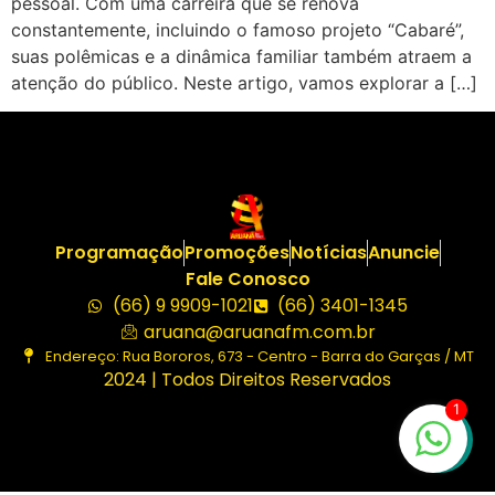
pessoal. Com uma carreira que se renova
constantemente, incluindo o famoso projeto “Cabaré”,
suas polêmicas e a dinâmica familiar também atraem a
atenção do público. Neste artigo, vamos explorar a […]
Programação
Promoções
Notícias
Anuncie
Fale Conosco
(66) 9 9909-1021
(66) 3401-1345
aruana@aruanafm.com.br
Endereço: Rua Bororos, 673 - Centro - Barra do Garças / MT
2024 | Todos Direitos Reservados
1