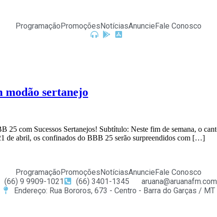
Programação
Promoções
Notícias
Anuncie
Fale Conosco
m modão sertanejo
25 com Sucessos Sertanejos! Subtítulo: Neste fim de semana, o cantor
 21 de abril, os confinados do BBB 25 serão surpreendidos com […]
Programação
Promoções
Notícias
Anuncie
Fale Conosco
(66) 9 9909-1021
(66) 3401-1345
aruana@aruanafm.com
Endereço: Rua Bororos, 673 - Centro - Barra do Garças / MT