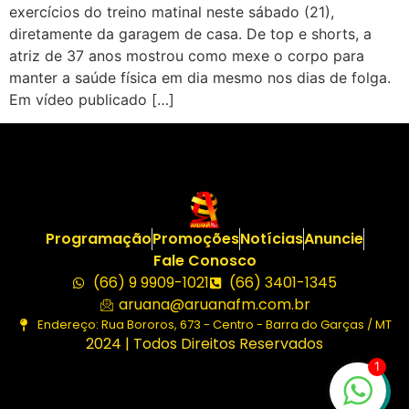
exercícios do treino matinal neste sábado (21),
diretamente da garagem de casa. De top e shorts, a
atriz de 37 anos mostrou como mexe o corpo para
manter a saúde física em dia mesmo nos dias de folga.
Em vídeo publicado […]
Programação
Promoções
Notícias
Anuncie
Fale Conosco
(66) 9 9909-1021
(66) 3401-1345
aruana@aruanafm.com.br
Endereço: Rua Bororos, 673 - Centro - Barra do Garças / MT
2024 | Todos Direitos Reservados
1