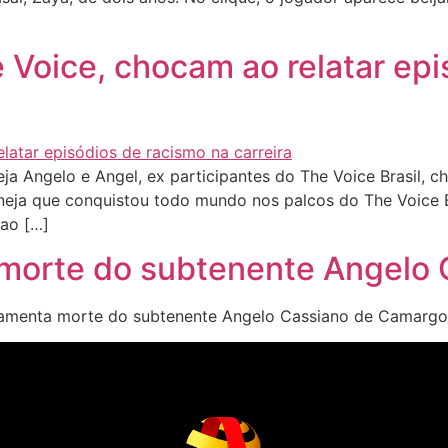
 Voice, chocam ao relatar ep
a Angelo e Angel, ex participantes do The Voice Brasil, 
rtaneja que conquistou todo mundo nos palcos do The Voice
 ao […]
ta morte do subtenente Angel
 lamenta morte do subtenente Angelo Cassiano de Camarg