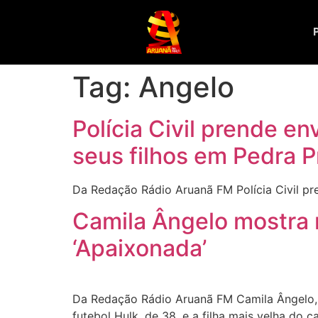
Tag:
Angelo
Polícia Civil prende e
seus filhos em Pedra P
Da Redação Rádio Aruanã FM Polícia Civil pr
Camila Ângelo mostra m
‘Apaixonada’
Da Redação Rádio Aruanã FM Camila Ângelo, 
futebol Hulk, de 38, e a filha mais velha do c