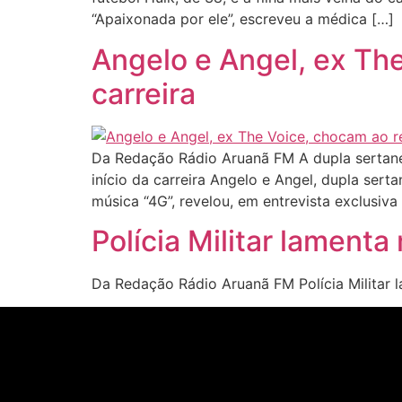
“Apaixonada por ele”, escreveu a médica […]
Angelo e Angel, ex The
carreira
Da Redação Rádio Aruanã FM A dupla sertanej
início da carreira Angelo e Angel, dupla se
música “4G”, revelou, em entrevista exclusiva
Polícia Militar lamen
Da Redação Rádio Aruanã FM Polícia Militar