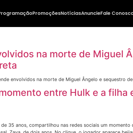
Programação
Promoções
Notícias
Anuncie
Fale Conosc
nvolvidos na morte de Miguel 
reta
ende envolvidos na morte de Miguel Ângelo e sequestro de
omento entre Hulk e a filha e
de 35 anos, compartilhou nas redes sociais um momento d
asal, Zaya, de dois anos. No clique, o jogador aparece beija