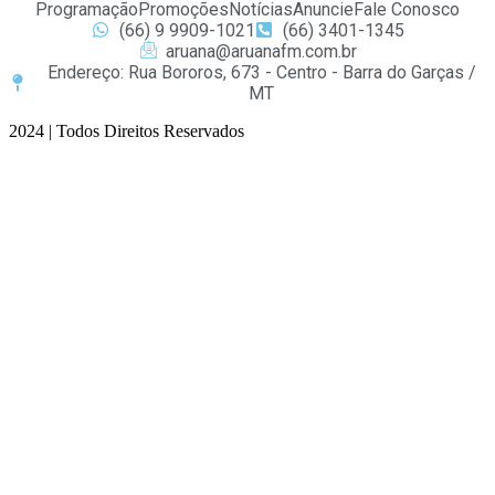
Programação
Promoções
Notícias
Anuncie
Fale Conosco
(66) 9 9909-1021
(66) 3401-1345
aruana@aruanafm.com.br
Endereço: Rua Bororos, 673 - Centro - Barra do Garças /
MT
2024 | Todos Direitos Reservados
ibom
casibom güncel giriş
casibom giriş
casibom
casibom güncel giriş