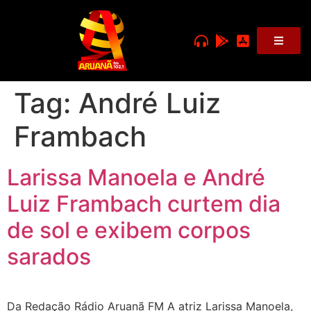
Tag:
André Luiz
Frambach
Larissa Manoela e André
Luiz Frambach curtem dia
de sol e exibem corpos
sarados
Da Redação Rádio Aruanã FM A atriz Larissa Manoela,