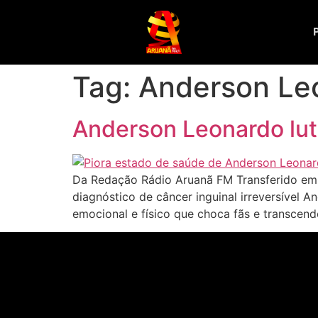
Tag:
Anderson Le
Anderson Leonardo luta
Da Redação Rádio Aruanã FM Transferido em 
diagnóstico de câncer inguinal irreversível 
emocional e físico que choca fãs e transcend