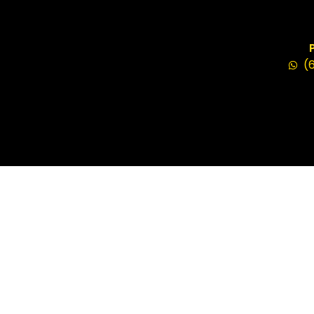
(
et
starzbet güncel giriş
starzbet giriş
starzbet
starzbet gün