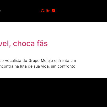
o
vel, choca fãs
co vocalista do Grupo Molejo enfrenta um
ncontra na luta de sua vida, um confronto