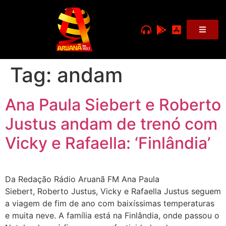
Tag:
andam
Ana Paula Siebert e Roberto
Justus andam de trenó com
Vicky e Rafaella: ‘Finlândia’
Da Redação Rádio Aruanã FM Ana Paula
Siebert, Roberto Justus, Vicky e Rafaella Justus seguem
a viagem de fim de ano com baixíssimas temperaturas
e muita neve. A família está na Finlândia, onde passou o