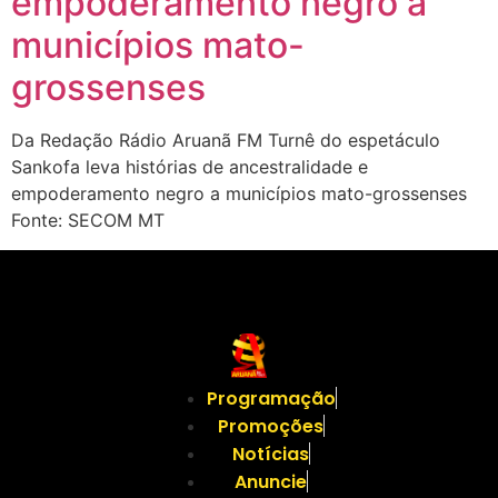
empoderamento negro a
municípios mato-
grossenses
Da Redação Rádio Aruanã FM Turnê do espetáculo
Sankofa leva histórias de ancestralidade e
empoderamento negro a municípios mato-grossenses
Fonte: SECOM MT
Programação
Promoções
Notícias
Anuncie