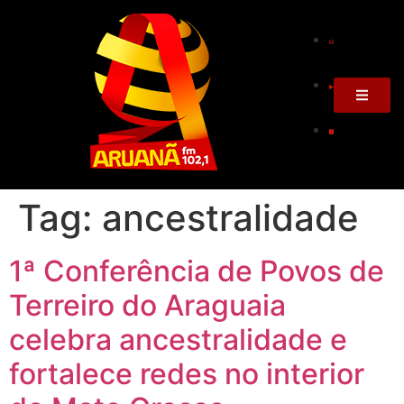
Tag:
ancestralidade
1ª Conferência de Povos de
Terreiro do Araguaia
celebra ancestralidade e
fortalece redes no interior