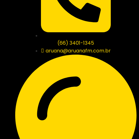
(66) 3401-1345
aruana@aruanafm.com.br