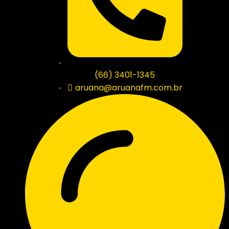
(66) 3401-1345
aruana@aruanafm.com.br