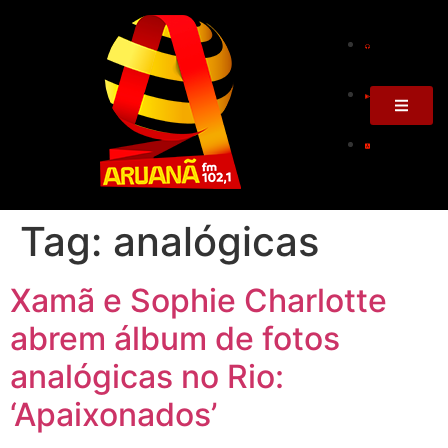
Tag:
analógicas
Xamã e Sophie Charlotte
abrem álbum de fotos
analógicas no Rio:
‘Apaixonados’