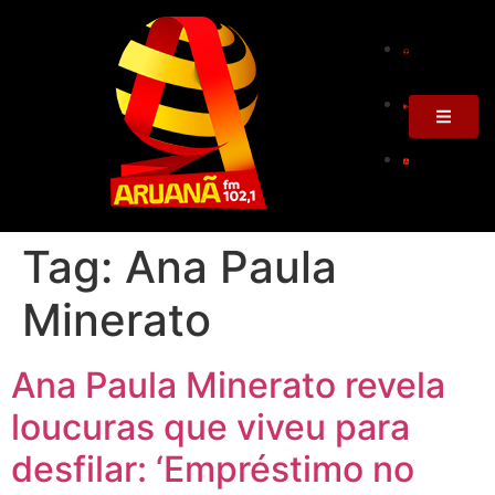
Tag:
Ana Paula
Minerato
Ana Paula Minerato revela
loucuras que viveu para
desfilar: ‘Empréstimo no