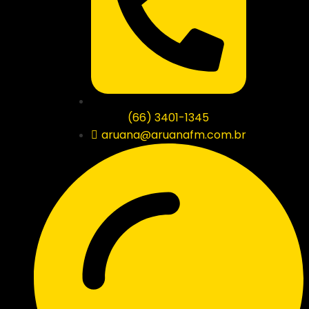
(66) 3401-1345
aruana@aruanafm.com.br