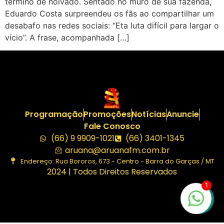
término de noivado. Sentado no muro de sua fazenda,
Eduardo Costa surpreendeu os fãs ao compartilhar um
desabafo nas redes sociais: “Eta luta difícil para largar o
vício”. A frase, acompanhada […]
Programação
Promoções
Notícias
Anuncie
Fale Conosco
(66) 9 9909-1021
(66) 3401-1345
aruana@aruanafm.com.br
Endereço: Rua Bororos, 673 - Centro - Barra do Garças / MT
2024 | Todos Direitos Reservados
1