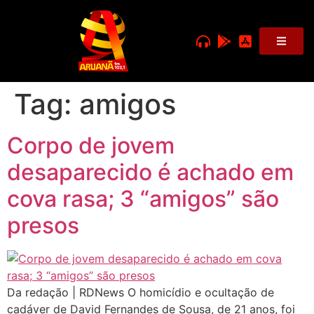
Tag:
amigos
Corpo de jovem
desaparecido é achado em
cova rasa; 3 “amigos” são
presos
Da redação | RDNews O homicídio e ocultação de
cadáver de David Fernandes de Sousa, de 21 anos, foi