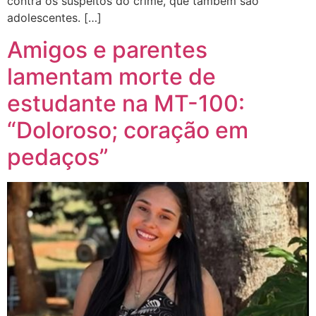
contra os suspeitos do crime, que também são
adolescentes. […]
Amigos e parentes
lamentam morte de
estudante na MT-100:
“Doloroso; coração em
pedaços”