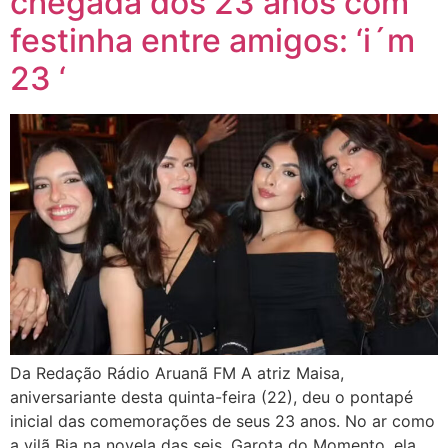
chegada dos 23 anos com
festinha entre amigos: ‘i´m
23 ‘
Da Redação Rádio Aruanã FM A atriz Maisa,
aniversariante desta quinta-feira (22), deu o pontapé
inicial das comemorações de seus 23 anos. No ar como
a vilã Bia na novela das seis, Garota do Momento, ela