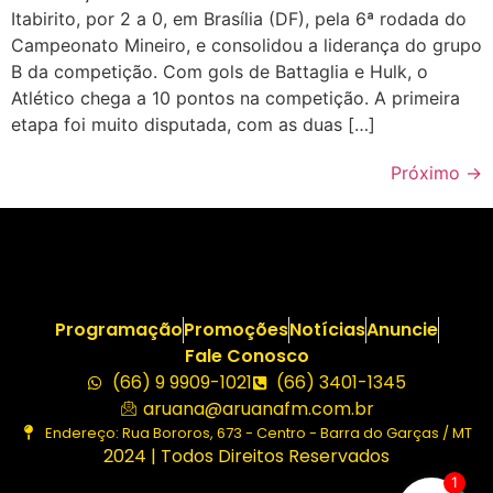
Itabirito, por 2 a 0, em Brasília (DF), pela 6ª rodada do
Campeonato Mineiro, e consolidou a liderança do grupo
B da competição. Com gols de Battaglia e Hulk, o
Atlético chega a 10 pontos na competição. A primeira
etapa foi muito disputada, com as duas […]
Próximo
→
Programação
Promoções
Notícias
Anuncie
Fale Conosco
(66) 9 9909-1021
(66) 3401-1345
aruana@aruanafm.com.br
Endereço: Rua Bororos, 673 - Centro - Barra do Garças / MT
2024 | Todos Direitos Reservados
1