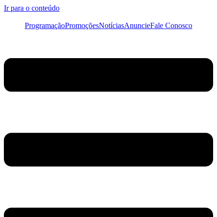
Ir para o conteúdo
Programação
Promoções
Notícias
Anuncie
Fale Conosco