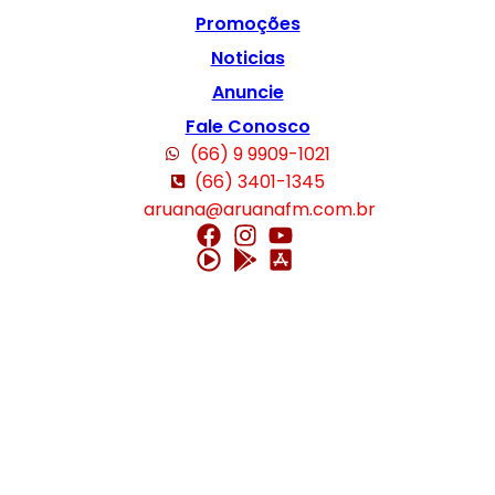
Promoções
Noticias
Anuncie
Fale Conosco
(66) 9 9909-1021
(66) 3401-1345
aruana@aruanafm.com.br
tın al
iptv satın al
mostbet güncel giriş
mostbet giriş
mostbet
olabahis gü