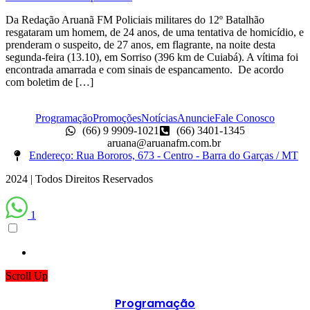
Da Redação Aruanã FM Policiais militares do 12º Batalhão
resgataram um homem, de 24 anos, de uma tentativa de homicídio, e
prenderam o suspeito, de 27 anos, em flagrante, na noite desta
segunda-feira (13.10), em Sorriso (396 km de Cuiabá). A vítima foi
encontrada amarrada e com sinais de espancamento. De acordo
com boletim de […]
Programação
Promoções
Notícias
Anuncie
Fale Conosco
(66) 9 9909-1021
(66) 3401-1345
aruana@aruanafm.com.br
Endereço: Rua Bororos, 673 - Centro - Barra do Garças / MT
2024 | Todos Direitos Reservados
1
Scroll Up
Programação