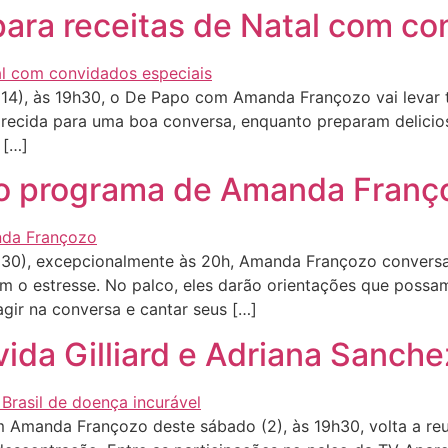
ra receitas de Natal com co
4), às 19h30, o De Papo com Amanda Françozo vai levar 
recida para uma boa conversa, enquanto preparam deliciosa
 […]
o programa de Amanda Franç
30), excepcionalmente às 20h, Amanda Françozo conversa
om o estresse. No palco, eles darão orientações que possa
agir na conversa e cantar seus […]
da Gilliard e Adriana Sanchez
manda Françozo deste sábado (2), às 19h30, volta a reu