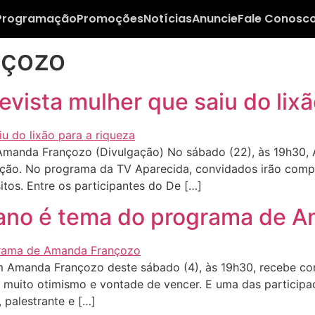
Programação
Promoções
Notícias
Anuncie
Fale Conosc
nçozo
ista mulher que saiu do lixã
manda Françozo (Divulgação) No sábado (22), às 19h30
ação. No programa da TV Aparecida, convidados irão compar
sitos. Entre os participantes do De […]
 ano é tema do programa de 
Amanda Françozo deste sábado (4), às 19h30, recebe con
om muito otimismo e vontade de vencer. E uma das partic
 palestrante e […]