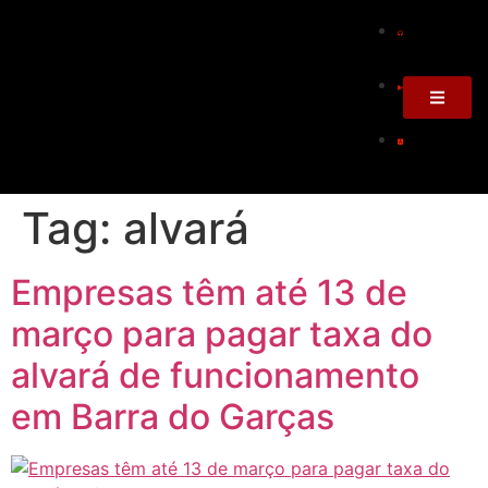
Tag:
alvará
Empresas têm até 13 de
março para pagar taxa do
alvará de funcionamento
em Barra do Garças