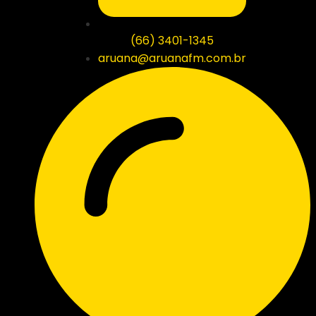
(66) 3401-1345
aruana@aruanafm.com.br